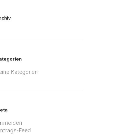
rchiv
ategorien
eine Kategorien
eta
nmelden
intrags-Feed