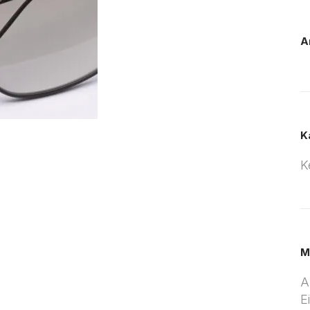
A
K
K
M
A
E